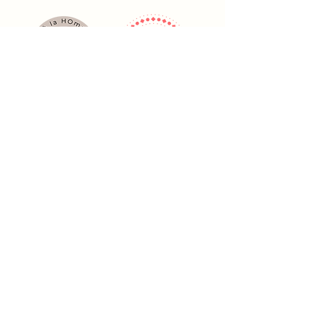
Mélisa Home Organiser
contact@melisahomeorganiser.fr
Tél.
06 13 01 27 05
Recevez des conseils inspirants et soyez
informé(e) des prochains événements !
S'abonner